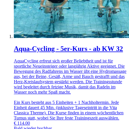
Aqua-Cycling - 5er-Kurs - ab KW 32
AquaCycling erfreut sich großer Beliebtheit und ist für
sportliche Neueinsteiger oder langjährig Aktive geeignet. Die
Bewegung des Radfahrens im Wasser übt eine Hydromassage
aus, bei der Beine, Gesäß, Arme und Bauch gestrafft und das
Herz-Kreislaufsystem gestärkt werden. Die Trainingsstunde
wird begleitet durch fetzige Musik, damit das Radeln im
Wasser noch mehr Spaß macht.
Ein Kurs besteht aus 5 Einheiten + 1 Nachholtermin. Jede
Einheit dauert 45 Min. (inklusive Tageseintritt in die Vita
Classica Therme). Die Kurse finden in einem wöchentlichen
Turnus statt, wobei Sie Ihre feste Trainingszeit auswählen.
€
114.00
Bald wieder buchbar