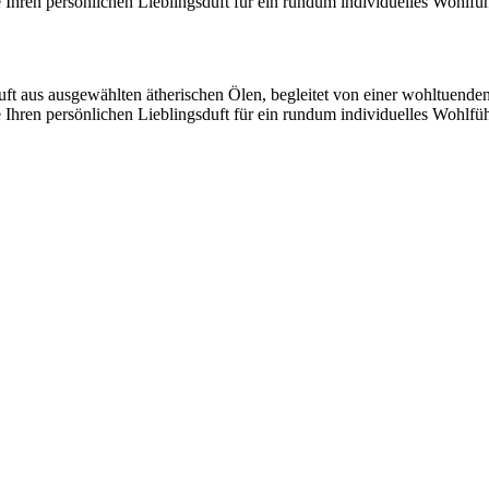
hren persönlichen Lieblingsduft für ein rundum individuelles Wohlfüh
 aus ausgewählten ätherischen Ölen, begleitet von einer wohltuende
hren persönlichen Lieblingsduft für ein rundum individuelles Wohlfüh