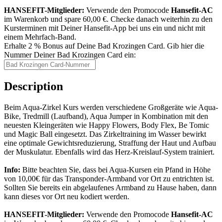
HANSEFIT-Mitglieder:
Verwende den Promocode
Hansefit-AC
im Warenkorb und spare 60,00 €. Checke danach weiterhin zu den
Kursterminen mit Deiner Hansefit-App bei uns ein und nicht mit
einem Mehrfach-Band.
Erhalte 2 % Bonus auf Deine Bad Krozingen Card. Gib hier die
Nummer Deiner Bad Krozingen Card ein:
Description
Beim Aqua-Zirkel Kurs werden verschiedene Großgeräte wie Aqua-
Bike, Tredmill (Laufband), Aqua Jumper in Kombination mit den
neuesten Kleingeräten wie Happy Flowers, Body Flex, Be Tomic
und Magic Ball eingesetzt. Das Zirkeltraining im Wasser bewirkt
eine optimale Gewichtsreduzierung, Straffung der Haut und Aufbau
der Muskulatur. Ebenfalls wird das Herz-Kreislauf-System trainiert.
Info:
Bitte beachten Sie, dass bei Aqua-Kursen ein Pfand in Höhe
von 10,00€ für das Transponder-Armband vor Ort zu entrichten ist.
Sollten Sie bereits ein abgelaufenes Armband zu Hause haben, dann
kann dieses vor Ort neu kodiert werden.
HANSEFIT-Mitglieder:
Verwende den Promocode
Hansefit-AC