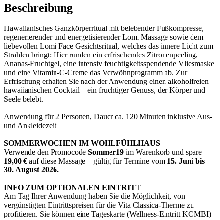
Beschreibung
Hawaiianisches Ganzkörperritual mit belebender Fußkompresse,
regenerierender und energetisierender Lomi Massage sowie dem
liebevollen Lomi Face Gesichtsritual, welches das innere Licht zum
Strahlen bringt: Hier runden ein erfrischendes Zitronenpeeling,
Ananas-Fruchtgel, eine intensiv feuchtigkeitsspendende Vliesmaske
und eine Vitamin-C-Creme das Verwöhnprogramm ab. Zur
Erfrischung erhalten Sie nach der Anwendung einen alkoholfreien
hawaiianischen Cocktail – ein fruchtiger Genuss, der Körper und
Seele belebt.
Anwendung für 2 Personen, Dauer ca. 120 Minuten inklusive Aus-
und Ankleidezeit
SOMMERWOCHEN IM WOHLFÜHLHAUS
Verwende den Promocode
Sommer19
im Warenkorb und spare
19,00 €
auf diese Massage – gültig für Termine vom
15. Juni bis
30. August 2026.
INFO ZUM OPTIONALEN EINTRITT
Am Tag Ihrer Anwendung haben Sie die Möglichkeit, von
vergünstigten Eintrittspreisen für die Vita Classica-Therme zu
profitieren. Sie können eine Tageskarte (Wellness-Eintritt KOMBI)