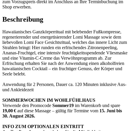
zum Vorzugspreis direkt im Anschluss an Ihre Terminbuchung im
Shop erwerben.
Beschreibung
Hawaiianisches Ganzkörperritual mit belebender Fußkompresse,
regenerierender und energetisierender Lomi Massage sowie dem
liebevollen Lomi Face Gesichtsritual, welches das innere Licht zum
Strahlen bringt: Hier runden ein erfrischendes Zitronenpeeling,
Ananas-Fruchtgel, eine intensiv feuchtigkeitsspendende Vliesmaske
und eine Vitamin-C-Creme das Verwöhnprogramm ab. Zur
Erfrischung erhalten Sie nach der Anwendung einen alkoholfreien
hawaiianischen Cocktail – ein fruchtiger Genuss, der Körper und
Seele belebt.
Anwendung für 2 Personen, Dauer ca. 120 Minuten inklusive Aus-
und Ankleidezeit
SOMMERWOCHEN IM WOHLFÜHLHAUS
Verwende den Promocode
Sommer19
im Warenkorb und spare
19,00 €
auf diese Massage – gültig für Termine vom
15. Juni bis
30. August 2026.
INFO ZUM OPTIONALEN EINTRITT