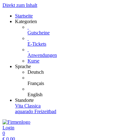
Direkt zum Inhalt
Startseite
Kategorien
Gutscheine
E-Tickets
Anwendungen
Kurse
Sprache
Deutsch
Français
English
Standorte
Vita Classica
aquarado Freizeitbad
Login
0
€
0.00