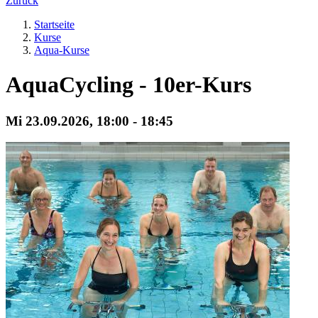
Zurück
Startseite
Kurse
Aqua-Kurse
AquaCycling - 10er-Kurs
Mi 23.
09.
2026,
18:00 - 18:45