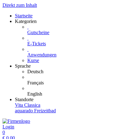
Direkt zum Inhalt
Startseite
Kategorien
Gutscheine
E-Tickets
Anwendungen
Kurse
Sprache
Deutsch
Français
English
Standorte
Vita Classica
aquarado Freizeitbad
Login
0
€
0.00