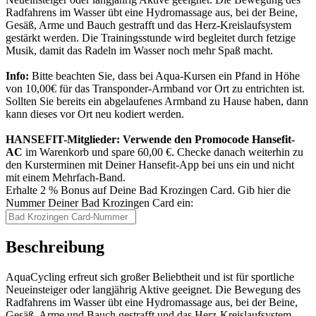
Radfahrens im Wasser übt eine Hydromassage aus, bei der Beine,
Gesäß, Arme und Bauch gestrafft und das Herz-Kreislaufsystem
gestärkt werden. Die Trainingsstunde wird begleitet durch fetzige
Musik, damit das Radeln im Wasser noch mehr Spaß macht.
Info:
Bitte beachten Sie, dass bei Aqua-Kursen ein Pfand in Höhe
von 10,00€ für das Transponder-Armband vor Ort zu entrichten ist.
Sollten Sie bereits ein abgelaufenes Armband zu Hause haben, dann
kann dieses vor Ort neu kodiert werden.
HANSEFIT-Mitglieder: Verwende den Promocode Hansefit-
AC
im Warenkorb und spare 60,00 €. Checke danach weiterhin zu
den Kursterminen mit Deiner Hansefit-App bei uns ein und nicht
mit einem Mehrfach-Band.
Erhalte 2 % Bonus auf Deine Bad Krozingen Card. Gib hier die
Nummer Deiner Bad Krozingen Card ein:
Beschreibung
AquaCycling erfreut sich großer Beliebtheit und ist für sportliche
Neueinsteiger oder langjährig Aktive geeignet. Die Bewegung des
Radfahrens im Wasser übt eine Hydromassage aus, bei der Beine,
Gesäß, Arme und Bauch gestrafft und das Herz-Kreislaufsystem