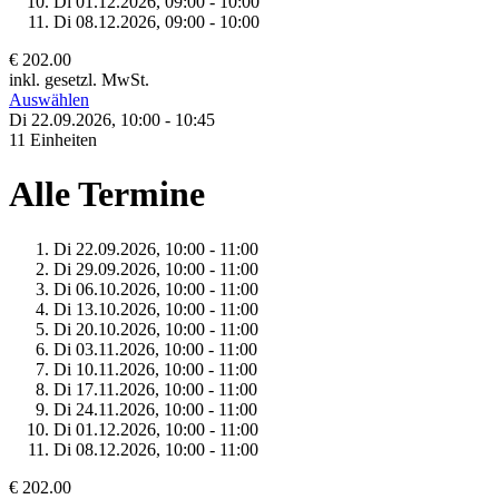
Di 01.
12.
2026,
09:00 - 10:00
Di 08.
12.
2026,
09:00 - 10:00
€ 202.00
inkl. gesetzl. MwSt.
Auswählen
Di 22.
09.
2026,
10:00 - 10:45
11 Einheiten
Alle Termine
Di 22.
09.
2026,
10:00 - 11:00
Di 29.
09.
2026,
10:00 - 11:00
Di 06.
10.
2026,
10:00 - 11:00
Di 13.
10.
2026,
10:00 - 11:00
Di 20.
10.
2026,
10:00 - 11:00
Di 03.
11.
2026,
10:00 - 11:00
Di 10.
11.
2026,
10:00 - 11:00
Di 17.
11.
2026,
10:00 - 11:00
Di 24.
11.
2026,
10:00 - 11:00
Di 01.
12.
2026,
10:00 - 11:00
Di 08.
12.
2026,
10:00 - 11:00
€ 202.00