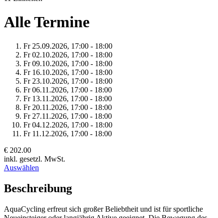
Alle Termine
Fr 25.
09.
2026,
17:00 - 18:00
Fr 02.
10.
2026,
17:00 - 18:00
Fr 09.
10.
2026,
17:00 - 18:00
Fr 16.
10.
2026,
17:00 - 18:00
Fr 23.
10.
2026,
17:00 - 18:00
Fr 06.
11.
2026,
17:00 - 18:00
Fr 13.
11.
2026,
17:00 - 18:00
Fr 20.
11.
2026,
17:00 - 18:00
Fr 27.
11.
2026,
17:00 - 18:00
Fr 04.
12.
2026,
17:00 - 18:00
Fr 11.
12.
2026,
17:00 - 18:00
€ 202.00
inkl. gesetzl. MwSt.
Auswählen
Beschreibung
AquaCycling erfreut sich großer Beliebtheit und ist für sportliche
Neueinsteiger oder langjährig Aktive geeignet. Die Bewegung des