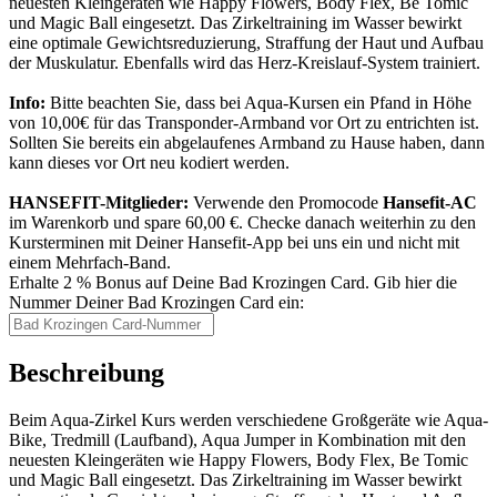
neuesten Kleingeräten wie Happy Flowers, Body Flex, Be Tomic
und Magic Ball eingesetzt. Das Zirkeltraining im Wasser bewirkt
eine optimale Gewichtsreduzierung, Straffung der Haut und Aufbau
der Muskulatur. Ebenfalls wird das Herz-Kreislauf-System trainiert.
Info:
Bitte beachten Sie, dass bei Aqua-Kursen ein Pfand in Höhe
von 10,00€ für das Transponder-Armband vor Ort zu entrichten ist.
Sollten Sie bereits ein abgelaufenes Armband zu Hause haben, dann
kann dieses vor Ort neu kodiert werden.
HANSEFIT-Mitglieder:
Verwende den Promocode
Hansefit-AC
im Warenkorb und spare 60,00 €. Checke danach weiterhin zu den
Kursterminen mit Deiner Hansefit-App bei uns ein und nicht mit
einem Mehrfach-Band.
Erhalte 2 % Bonus auf Deine Bad Krozingen Card. Gib hier die
Nummer Deiner Bad Krozingen Card ein:
Beschreibung
Beim Aqua-Zirkel Kurs werden verschiedene Großgeräte wie Aqua-
Bike, Tredmill (Laufband), Aqua Jumper in Kombination mit den
neuesten Kleingeräten wie Happy Flowers, Body Flex, Be Tomic
und Magic Ball eingesetzt. Das Zirkeltraining im Wasser bewirkt