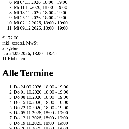
Mi 04.
11.
2026,
18:00 - 19:00
Mi 11.
11.
2026,
18:00 - 19:00
Mi 18.
11.
2026,
18:00 - 19:00
Mi 25.
11.
2026,
18:00 - 19:00
Mi 02.
12.
2026,
18:00 - 19:00
Mi 09.
12.
2026,
18:00 - 19:00
€ 172.00
inkl. gesetzl. MwSt.
ausgebucht
Do 24.
09.
2026,
18:00 - 18:45
11 Einheiten
Alle Termine
Do 24.
09.
2026,
18:00 - 19:00
Do 01.
10.
2026,
18:00 - 19:00
Do 08.
10.
2026,
18:00 - 19:00
Do 15.
10.
2026,
18:00 - 19:00
Do 22.
10.
2026,
18:00 - 19:00
Do 05.
11.
2026,
18:00 - 19:00
Do 12.
11.
2026,
18:00 - 19:00
Do 19.
11.
2026,
18:00 - 19:00
Do 26.
11.
2026,
18:00 - 19:00