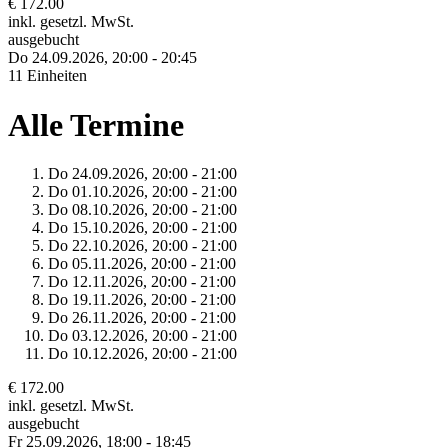
€ 172.00
inkl. gesetzl. MwSt.
ausgebucht
Do 24.
09.
2026,
20:00 - 20:45
11 Einheiten
Alle Termine
Do 24.
09.
2026,
20:00 - 21:00
Do 01.
10.
2026,
20:00 - 21:00
Do 08.
10.
2026,
20:00 - 21:00
Do 15.
10.
2026,
20:00 - 21:00
Do 22.
10.
2026,
20:00 - 21:00
Do 05.
11.
2026,
20:00 - 21:00
Do 12.
11.
2026,
20:00 - 21:00
Do 19.
11.
2026,
20:00 - 21:00
Do 26.
11.
2026,
20:00 - 21:00
Do 03.
12.
2026,
20:00 - 21:00
Do 10.
12.
2026,
20:00 - 21:00
€ 172.00
inkl. gesetzl. MwSt.
ausgebucht
Fr 25.
09.
2026,
18:00 - 18:45